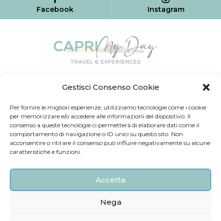
Facebook
Instagram
Home
Chi siamo
Contatti
Gestisci Consenso Cookie
Via Finestrale, 3 | 80071 Anacapri (NA)
Per fornire le migliori esperienze, utilizziamo tecnologie come i cookie
per memorizzare e/o accedere alle informazioni del dispositivo. Il
caprimydaytravelexperiences@gmail.com
consenso a queste tecnologie ci permetterà di elaborare dati come il
comportamento di navigazione o ID unici su questo sito. Non
+39 333 168 8965
acconsentire o ritirare il consenso può influire negativamente su alcune
caratteristiche e funzioni.
+39 334 215 0106
+39
334 892 7975
Accetta
Nega
Capri My Day Experiences © P.IVA: 09402721212